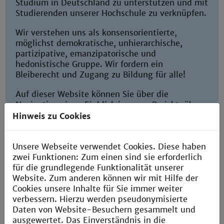
Studium in Deutschland zu unterstützen und mit
Studierenden unserer Hochschule zu verknüpfen.
Wir verstehen uns als konsensorientierte,
möglichst demokratische, unhierarchische,
partizipative, emanzipatorische und
hedonistische Gruppe. Wir fordern ein
Bleiberecht und Zugang zu Bildung für alle!
Auf dieser Website können Sie über die
Navigation einen Einblick in unser Projekt, über
uns, unsere Aktivitäten und unsere
Hinweis zu Cookies
Veranstaltungen erfahren.
Unsere Webseite verwendet Cookies. Diese haben
zwei Funktionen: Zum einen sind sie erforderlich
für die grundlegende Funktionalität unserer
Website. Zum anderen können wir mit Hilfe der
Cookies unsere Inhalte für Sie immer weiter
verbessern. Hierzu werden pseudonymisierte
Daten von Website-Besuchern gesammelt und
ausgewertet. Das Einverständnis in die